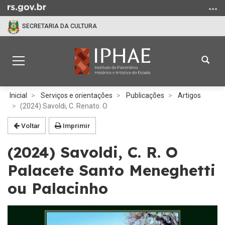
Ir
para
SECRETARIA DA CULTURA
o
conteúdo
Ir
Abrir
Alterna
para
a
a
o
busc
navegação
menu
Início
Inicial
Serviços e orientações
Publicações
Artigos
Ir
do
(2024) Savoldi, C. Renato. O
para
conteúdo
a
Voltar
Imprimir
busca
(2024) Savoldi, C. R. O
Palacete Santo Meneghetti
ou Palacinho