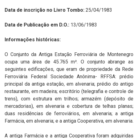
Data de inscrição no Livro Tombo:
25/04/1983
Data de Publicação em D.O.:
13/06/1983
Informações históricas:
O Conjunto da Antiga Estação Ferroviária de Montenegro
ocupa uma á
rea de 45.765 m².
O conjunto abrange as
seguintes edificações, que eram de p
ropriedade da
Rede
Ferroviária Federal Sociedade Anônima-
RFFSA: prédio
principal da antiga estação, em alvenaria; prédio do antigo
restaurante, em madeira;
e
scritório (telegrafia e controle de
trens), com estrutura em trilhos; armazém (depósito de
mercadorias), em alvenaria e cobertura de telhas planas;
duas residências de ferroviários, em alvenaria; a antiga
Farmácia,
em alvenaria;
e
a antiga
Cooperativa, em alvenaria.
A
antiga Farmácia
e
a antiga
Cooperativa foram adquirid
a
s