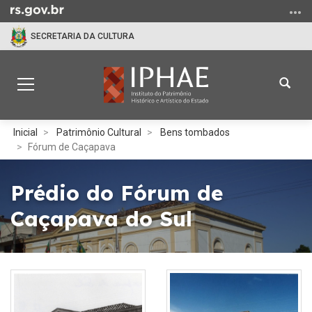
Ir
para
SECRETARIA DA CULTURA
o
conteúdo
Ir
Abrir
Alterna
para
a
a
o
busc
navegação
menu
Início
Inicial
Patrimônio Cultural
Bens tombados
Ir
do
Fórum de Caçapava
para
conteúdo
a
Prédio do Fórum de
busca
Caçapava do Sul