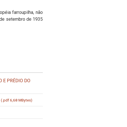
éia farroupilha, não
20 de setembro de 1935
 E PRÉDIO DO
O
(.pdf 6,68 MBytes)