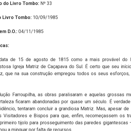
o do Livro Tombo:
Nº 33
o Livro Tombo:
10/09/1985
em D.O.:
04/11/1985
cas:
data de 15 de agosto de 1815 como a mais provável do 
tosa Igreja Matriz de Caçapava do Sul. É certo que seu iníc
iz, que na sua construção empregou todos os seus esforços
lução Farroupilha, as obras paralisaram e aquelas grossas m
rtaleza ficaram abandonadas por quase um século. É verdade
dêncio, tentaram concluir a grandiosa Matriz. Mas, apesar d
s Visitadores e Bispos para que, enfim, recomeçassem os t
primeiro tijolo para prosseguimento das paredes gigantescas
ou a minguar por falta de recursos.