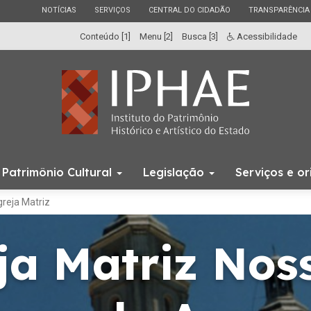
ESTADO
ESTADO
ESTADO
ESTADO
NOTÍCIAS
SERVIÇOS
CENTRAL DO CIDADÃO
TRANSPARÊNCIA
Conteúdo [1]
Menu [2]
Busca [3]
Acessibilidade
Início
Patrimônio Cultural
Legislação
Serviços e o
do
menu
greja Matriz
ja Matriz Nos