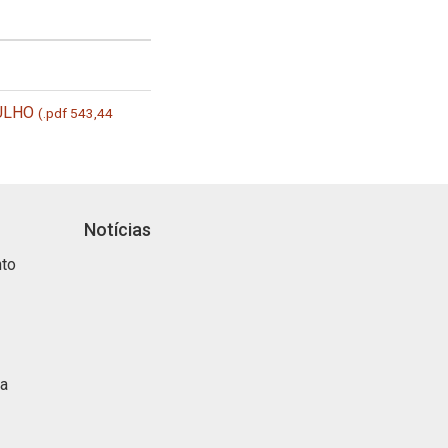
JULHO
(.pdf 543,44
Notícias
nto
ca