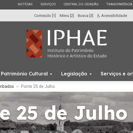
ESTADO
ESTADO
ESTADO
ESTADO
NOTÍCIAS
SERVIÇOS
CENTRAL DO CIDADÃO
TRANSPARÊNCIA
Conteúdo [1]
Menu [2]
Busca [3]
Acessibilidade
Início
Patrimônio Cultural
Legislação
Serviços e o
do
menu
ombados
Ponte 25 de Julho
e 25 de Julho