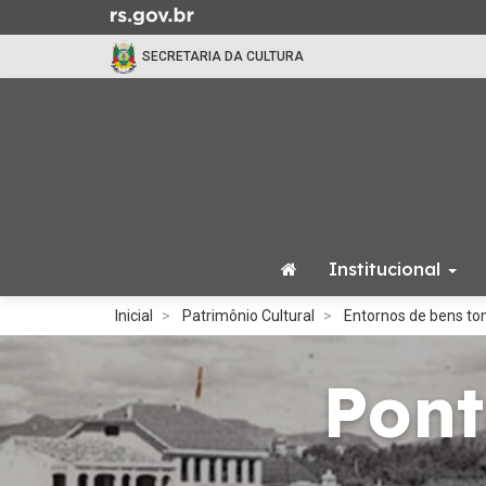
Ir
para
SECRETARIA DA CULTURA
o
conteúdo
Ir
para
o
menu
Ir
para
Institucional
a
busca
Início
Inicial
Patrimônio Cultural
Entornos de bens t
do
conteúdo
Pont