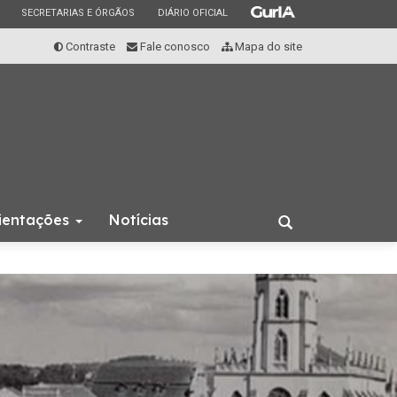
ESTADO
ESTADO
ESTADO
SECRETARIAS E ÓRGÃOS
DIÁRIO OFICIAL
Contraste
Fale conosco
Mapa do site
rientações
Notícias
Abrir
a
busca