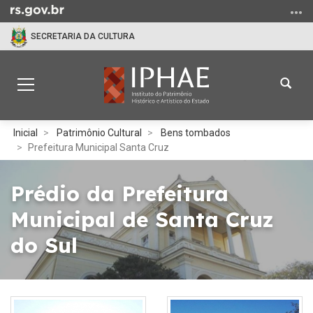
Ir
para
SECRETARIA DA CULTURA
o
conteúdo
Ir
Abrir
Alterna
para
a
a
o
busc
navegação
menu
Início
Inicial
Patrimônio Cultural
Bens tombados
Ir
do
Prefeitura Municipal Santa Cruz
para
conteúdo
a
Prédio da Prefeitura
busca
Municipal de Santa Cruz
do Sul