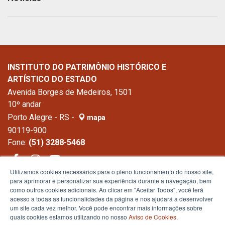
INSTITUTO DO PATRIMÔNIO HISTÓRICO E
ARTÍSTICO DO ESTADO
Avenida Borges de Medeiros, 1501
10º andar
Porto Alegre - RS -
mapa
90119-900
Fone:
(51) 3288-5468
Utilizamos cookies necessários para o pleno funcionamento do nosso site,
para aprimorar e personalizar sua experiência durante a navegação, bem
como outros cookies adicionais. Ao clicar em "Aceitar Todos", você terá
acesso a todas as funcionalidades da página e nos ajudará a desenvolver
um site cada vez melhor. Você pode encontrar mais informações sobre
quais cookies estamos utilizando no nosso
Aviso de Cookies
.