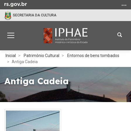
Ir
para
SECRETARIA DA CULTURA
o
conteúdo
Ir
Abrir
Alterna
para
a
a
o
busc
navegação
menu
Início
Inicial
Patrimônio Cultural
Entornos de bens tombados
Ir
do
Antiga Cadeia
para
conteúdo
a
Antiga Cadeia
busca