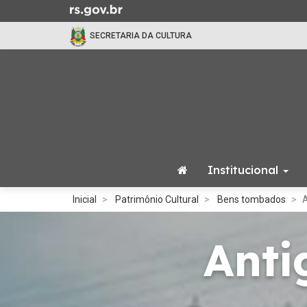
Ir
para
SECRETARIA DA CULTURA
o
conteúdo
Ir
para
o
menu
Ir
para
Institucional
a
busca
Início
Inicial
Patrimônio Cultural
Bens tombados
A
do
conteúdo
Anti