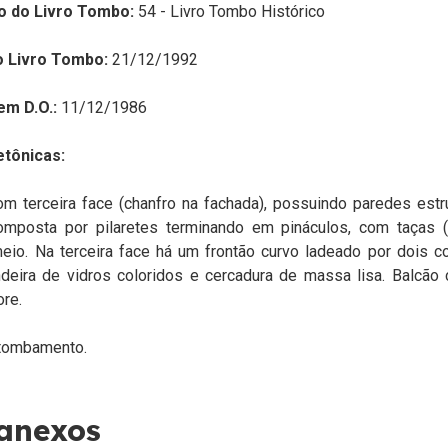
o do Livro Tombo:
54 - Livro Tombo Histórico
o Livro Tombo:
21/12/1992
em D.O.:
11/12/1986
etônicas:
m terceira face (chanfro na fachada), possuindo paredes estru
omposta por pilaretes terminando em pináculos, com taças 
io. Na terceira face há um frontão curvo ladeado por dois co
deira de vidros coloridos e cercadura de massa lisa. Balcão
ore.
tombamento.
 anexos