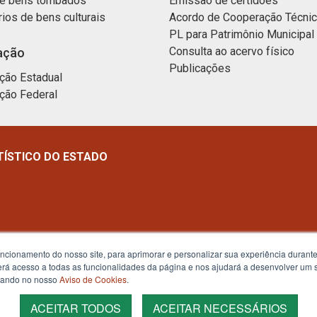
e bens tombados
Emissão de certidões
rios de bens culturais
Acordo de Cooperação Técni
PL para Patrimônio Municipal
Consulta ao acervo físico
ação
Publicações
ção Estadual
ção Federal
TÍSTICO DO ESTADO
uncionamento do nosso site, para aprimorar e personalizar sua experiência duran
 terá acesso a todas as funcionalidades da página e nos ajudará a desenvolver um
izando no nosso
Aviso de Cookies
.
ACEITAR TODOS
ACEITAR NECESSÁRIOS