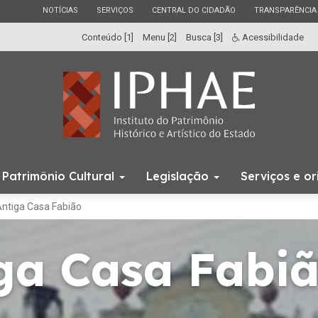
ESTADO
ESTADO
ESTADO
ESTADO
NOTÍCIAS
SERVIÇOS
CENTRAL DO CIDADÃO
TRANSPARÊNCIA
Conteúdo [1]
Menu [2]
Busca [3]
Acessibilidade
Início
Patrimônio Cultural
Legislação
Serviços e o
do
menu
ntiga Casa Fabião
ga Casa Fabi