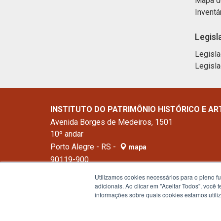
Mapa d
Inventá
Legisl
Legisla
Legisla
INSTITUTO DO PATRIMÔNIO HISTÓRICO E AR
Avenida Borges de Medeiros, 1501
10º andar
Porto Alegre - RS -
mapa
90119-900
Fone:
(51) 3288-5468
Utilizamos cookies necessários para o pleno f
adicionais. Ao clicar em "Aceitar Todos", você
informações sobre quais cookies estamos util