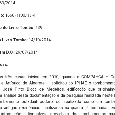
 69/2014
o:
1666-1100/13-4
o do Livro Tombo:
139
o Livro Tombo:
14/10/2014
em D.O.:
29/07/2014
cas:
as três casas iniciou em 2010, quando o COMPAHCA – Co
o e Artístico de Alegrete – solicitou ao IPHAE o tombamen
s José Pinto Bicca de Medeiros, edificação que originalm
r da análise desta documentação e da pesquisa realizada neste I
ombamento estadual poderia ser realizado como um tomba
o antigas residências localizadas na quadra, já tombadas em
 informações disponíveis provinham dos tombamentos muni