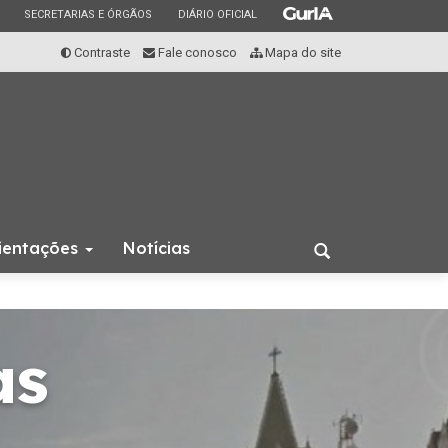
ESTADO
ESTADO
ESTADO
SECRETARIAS E ÓRGÃOS
DIÁRIO OFICIAL
Contraste
Fale conosco
Mapa do site
rientações
Notícias
Abrir
a
busca
as