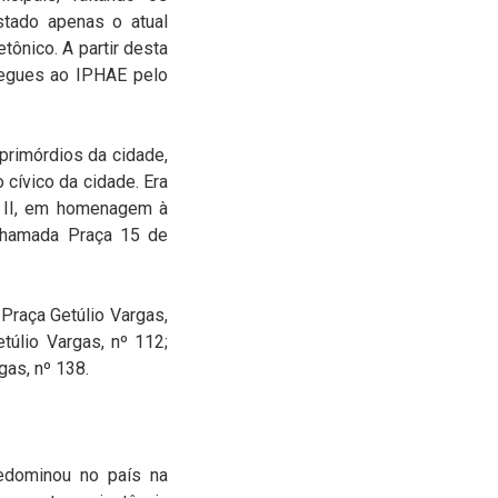
stado apenas o atual
tônico. A partir desta
tregues ao IPHAE pelo
primórdios da cidade,
 cívico da cidade. Era
o II, em homenagem à
 chamada Praça 15 de
Praça Getúlio Vargas,
túlio Vargas, nº 112;
gas, nº 138.
redominou no país na