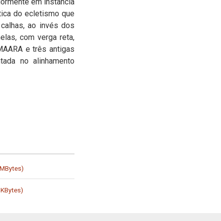
iormente em instância
tica do ecletismo que
calhas, ao invés dos
elas, com verga reta,
 MAARA e três antigas
ntada no alinhamento
 MBytes)
 KBytes)