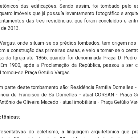
tetônicos das edificações. Sendo assim, foi tombado pelo e
atro imóveis que já possuía levantamento fotográfico e arquite
vantamentos das três residências, que foram concluídos e en
de 2013.
o Vargas, onde situam-se os prédios tombados, tem origem nos 
om a construção das primeiras casas, e veio a tornar-se o centro
a da Igreja até 1866, quando foi denominada Praça D. Pedr
. Em 1900, após a Proclamação da República, passou a ser
tornou-se Praça Getúlio Vargas.
 parte deste tombamento são: Residência Família Dornelles - 
ência de Francisco de Sá Dornelles - atual CORSAN - Praça Ge
ntônio de Oliveira Macedo - atual imobiliária - Praça Getúlio Var
etônicas:
resentativas do ecletismo, a linguagem arquitetônica que p