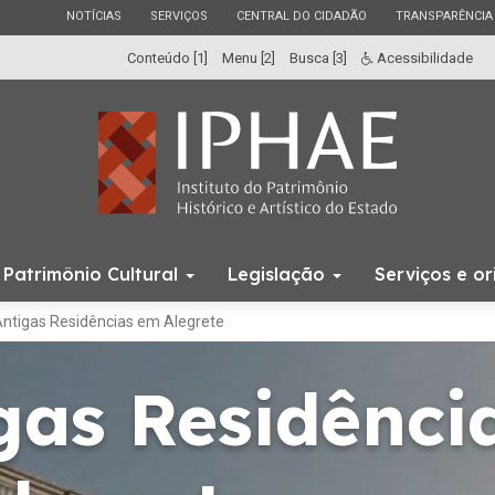
ESTADO
ESTADO
ESTADO
ESTADO
NOTÍCIAS
SERVIÇOS
CENTRAL DO CIDADÃO
TRANSPARÊNCIA
Conteúdo [1]
Menu [2]
Busca [3]
Acessibilidade
Início
Patrimônio Cultural
Legislação
Serviços e o
do
menu
ntigas Residências em Alegrete
gas Residênci