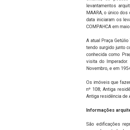
levantamentos arqui
MAARA, o único dos qu
data iniciaram os le
COMPAHCA em maio 
A atual Praça Getúli
tendo surgido junto c
conhecida como Praç
visita do Imperador
Novembro, e em 1954 
Os imóveis que fazem
nº 108; Antiga resid
Antiga residência de A
Informações arquit
São edificações rep