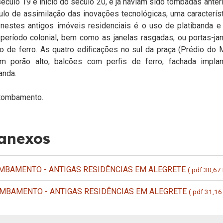
culo 19 e início do século 20, e já haviam sido tombadas anter
ulo de assimilação das inovações tecnológicas, uma caracterís
nestes antigos imóveis residenciais é o uso de platibanda e 
o período colonial, bem como as janelas rasgadas, ou portas-jan
o de ferro. As quatro edificações no sul da praça (Prédio do
m porão alto, balcões com perfis de ferro, fachada impla
anda.
tombamento.
 anexos
BAMENTO - ANTIGAS RESIDÊNCIAS EM ALEGRETE
(.pdf 30,67
MBAMENTO - ANTIGAS RESIDÊNCIAS EM ALEGRETE
(.pdf 31,16