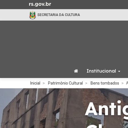
Ir
para
SECRETARIA DA CULTURA
o
conteúdo
Ir
para
o
menu
Ir
para
Institucional
a
busca
Início
Inicial
Patrimônio Cultural
Bens tombados
A
do
conteúdo
Anti