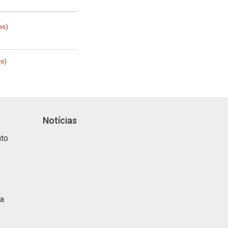
es)
es)
Notícias
nto
ca