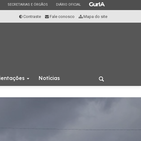
ESTADO
ESTADO
ESTADO
SECRETARIAS E ÓRGÃOS
DIÁRIO OFICIAL
Contraste
Fale conosco
Mapa do site
rientações
Notícias
Abrir
a
busca