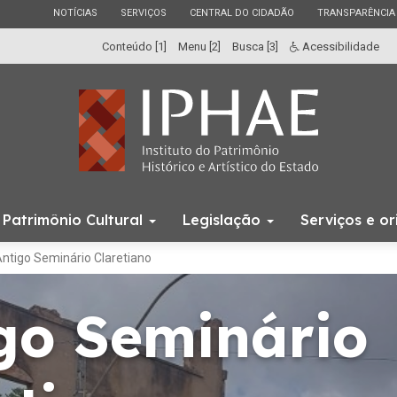
ESTADO
ESTADO
ESTADO
ESTADO
NOTÍCIAS
SERVIÇOS
CENTRAL DO CIDADÃO
TRANSPARÊNCIA
Conteúdo [1]
Menu [2]
Busca [3]
Acessibilidade
Início
Patrimônio Cultural
Legislação
Serviços e o
do
menu
ntigo Seminário Claretiano
go Seminário