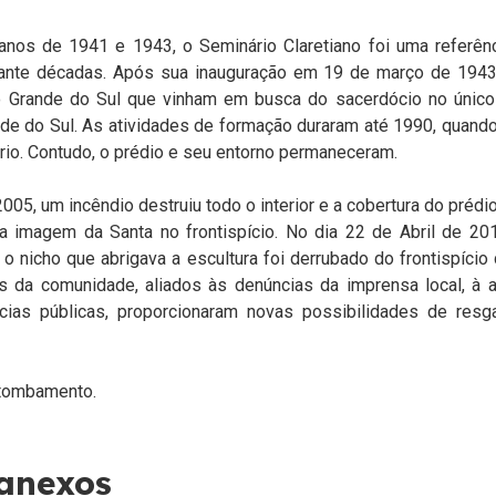
 anos de 1941 e 1943, o Seminário Claretiano foi uma referên
urante décadas. Após sua inauguração em 19 de março de 1943,
o Grande do Sul que vinham em busca do sacerdócio no único 
nde do Sul. As atividades de formação duraram até 1990, quand
rio. Contudo, o prédio e seu entorno permaneceram.
05, um incêndio destruiu todo o interior e a cobertura do prédio
 a imagem da Santa no frontispício. No dia 22 de Abril de 20
 o nicho que abrigava a escultura foi derrubado do frontispício d
 da comunidade, aliados às denúncias da imprensa local, à a
ias públicas, proporcionaram novas possibilidades de resg
tombamento.
 anexos