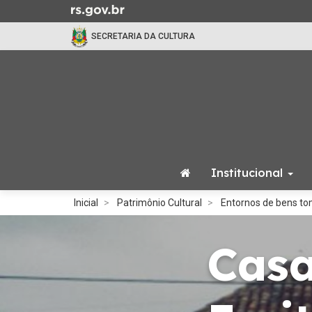
Ir
para
SECRETARIA DA CULTURA
o
conteúdo
Ir
para
o
menu
Ir
para
Institucional
a
busca
Início
Inicial
Patrimônio Cultural
Entornos de bens t
do
conteúdo
Casa