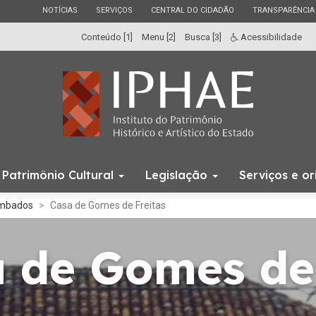
ESTADO
ESTADO
ESTADO
ESTADO
NOTÍCIAS
SERVIÇOS
CENTRAL DO CIDADÃO
TRANSPARÊNCIA
Conteúdo [1]
Menu [2]
Busca [3]
Acessibilidade
Início
Patrimônio Cultural
Legislação
Serviços e o
do
menu
ombados
Casa de Gomes de Freitas
 de Gomes de