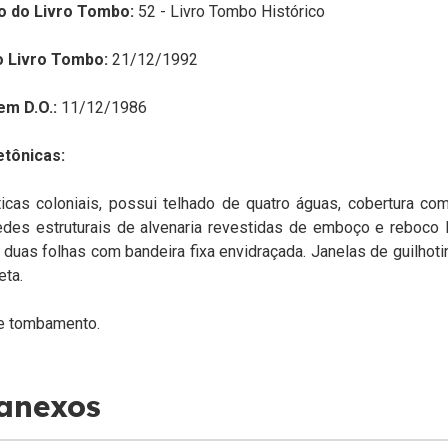
o do Livro Tombo:
52 - Livro Tombo Histórico
o Livro Tombo:
21/12/1992
em D.O.:
11/12/1986
etônicas:
icas coloniais, possui telhado de quatro águas, cobertura com
redes estruturais de alvenaria revestidas de emboço e reboco l
 duas folhas com bandeira fixa envidraçada. Janelas de guilhot
eta.
e tombamento.
 anexos