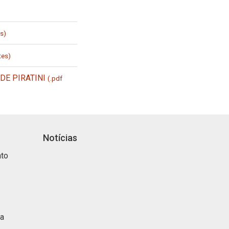
s)
tes)
DE PIRATINI
(.pdf
Notícias
nto
ca