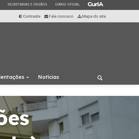
ESTADO
ESTADO
ESTADO
SECRETARIAS E ÓRGÃOS
DIÁRIO OFICIAL
Contraste
Fale conosco
Mapa do site
rientações
Notícias
Abrir
a
busca
ões