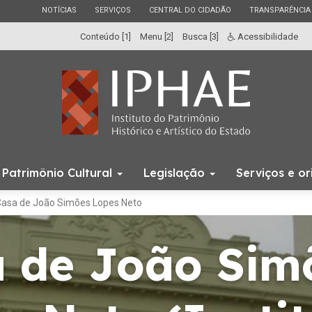
ESTADO
ESTADO
ESTADO
ESTADO
NOTÍCIAS
SERVIÇOS
CENTRAL DO CIDADÃO
TRANSPARÊNCIA
Conteúdo [1]
Menu [2]
Busca [3]
Acessibilidade
Início
Patrimônio Cultural
Legislação
Serviços e o
do
menu
Casa de João Simões Lopes Neto
 de João Sim