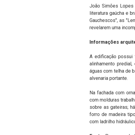
João Simões Lopes N
literatura gaúcha e b
Gauchescos", as "Len
revelarem uma incompar
Informações arquit
A edificação possui t
alinhamento predial,
águas com telha de ba
alvenaria portante.
Na fachada com ornam
com molduras trabalh
sobre as gateiras; h
forro de madeira ti
com ladrilho hidráulic