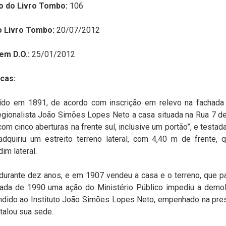
o do Livro Tombo:
106
o Livro Tombo:
20/07/2012
em D.O.:
25/01/2012
cas:
uído em 1891, de acordo com inscrição em relevo na fachada f
egionalista João Simões Lopes Neto a casa situada na Rua 7 de 
com cinco aberturas na frente sul, inclusive um portão”, e testa
quiriu um estreito terreno lateral, com 4,40 m de frente, q
im lateral.
iu durante dez anos, e em 1907 vendeu a casa e o terreno, que 
écada de 1990 uma ação do Ministério Público impediu a demol
endido ao Instituto João Simões Lopes Neto, empenhado na pre
stalou sua sede.