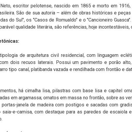
eto, escritor pelotense, nascido em 1865 e morto em 1916
rasileira. São de sua autoria – além de obras históricas e peças
das do Sul", os "Casos de Romualdo" e o "Cancioneiro Guasca".
ável qualidade literária, são referências, hoje incontestáveis, da
etônicas:
ipologia de arquitetura civil residencial, com linguagem eclét
 com dois recuos laterais. Possui um pavimento e porão alto
rro tipo canal, platibanda vazada e rendilhada com frontão e dat
entos, há cimalha lisa, pilastras com base lisa e capitel or
adas em argamassa; ornatos em massa no frontão, sobre as ve
á portas-janela de madeira com postigos e sacadas com gradis d
po saia-e-camisa, com destaque para as paredes de escaiola e
o.