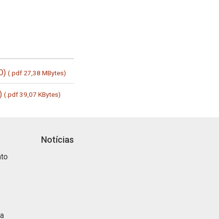
O)
(.pdf 27,38 MBytes)
)
(.pdf 39,07 KBytes)
Notícias
nto
ca