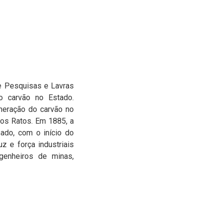
e Pesquisas e Lavras
 carvão no Estado.
ineração do carvão no
dos Ratos. Em 1885, a
sado, com o início do
z e força industriais
ngenheiros de minas,