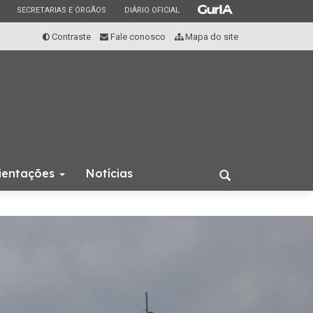
ESTADO
ESTADO
ESTADO
SECRETARIAS E ÓRGÃOS
DIÁRIO OFICIAL
Contraste
Fale conosco
Mapa do site
rientações
Notícias
Abrir
a
busca