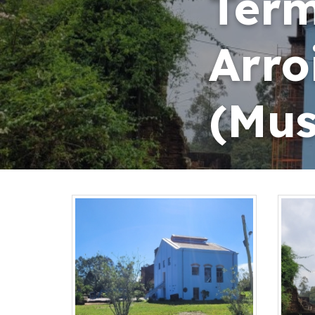
Term
Arro
(Mus