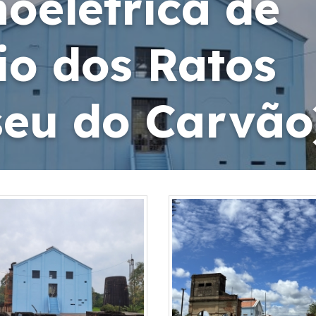
oelétrica de
io dos Ratos
eu do Carvão