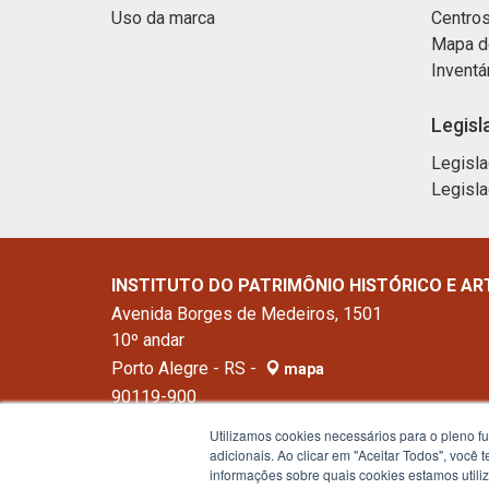
Uso da marca
Centros
Mapa d
Inventá
Legisl
Legisla
Legisla
INSTITUTO DO PATRIMÔNIO HISTÓRICO E AR
Avenida Borges de Medeiros, 1501
10º andar
Porto Alegre - RS -
mapa
90119-900
Fone:
(51) 3288-5468
Utilizamos cookies necessários para o pleno f
adicionais. Ao clicar em "Aceitar Todos", você
informações sobre quais cookies estamos util