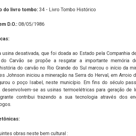
o do livro tombo:
34 - Livro Tombo Histórico
em D.O.:
08/05/1986
cas:
 usina desativada, que foi doada ao Estado pela Companhia d
o Carvão se propõe a resgatar a importante memória do
história do carvão no Rio Grande do Sul marcou o início da m
es Johnson iniciou a mineração na Serra do Herval, em Arroio 
gurou o poço Isabel, neste município. Em fins do século pas
, desenvolvem-se as usinas termoelétricas para geração de lu
igrante contribui trazendo a sua tecnologia através dos e
ogos.
etônicas:
intes obras neste bem cultural :