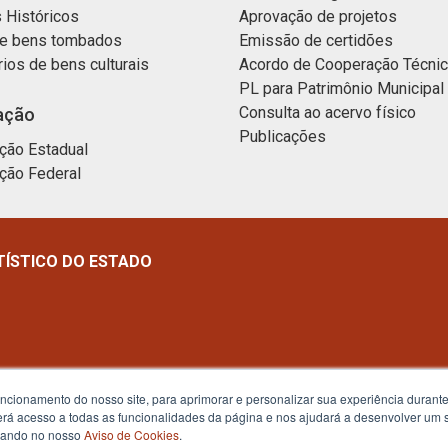
 Históricos
Aprovação de projetos
e bens tombados
Emissão de certidões
rios de bens culturais
Acordo de Cooperação Técni
PL para Patrimônio Municipal
Consulta ao acervo físico
ação
Publicações
ção Estadual
ção Federal
TÍSTICO DO ESTADO
uncionamento do nosso site, para aprimorar e personalizar sua experiência duran
 terá acesso a todas as funcionalidades da página e nos ajudará a desenvolver um
izando no nosso
Aviso de Cookies
.