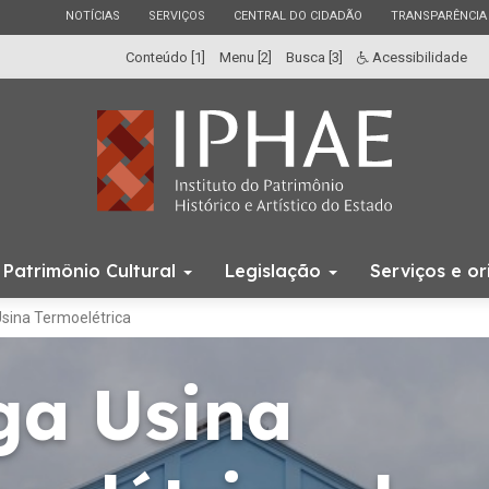
ESTADO
ESTADO
ESTADO
ESTADO
NOTÍCIAS
SERVIÇOS
CENTRAL DO CIDADÃO
TRANSPARÊNCIA
Conteúdo [1]
Menu [2]
Busca [3]
Acessibilidade
Início
Patrimônio Cultural
Legislação
Serviços e o
do
menu
sina Termoelétrica
ga Usina